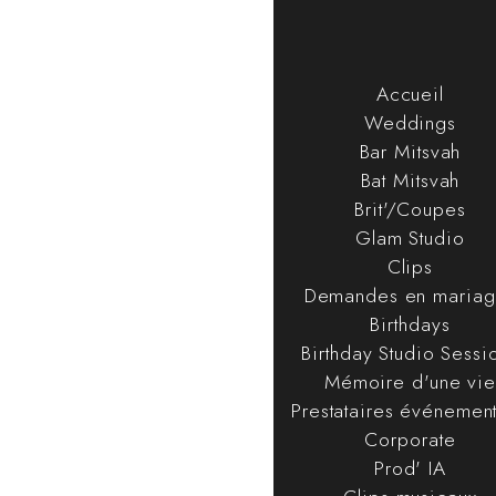
Accueil
Weddings
Bar Mitsvah
Bat Mitsvah
Brit'/Coupes
Glam Studio
Clips
Demandes en mariag
Birthdays
Birthday Studio Sessi
Mémoire d'une vie
Prestataires événement
Corporate
Prod' IA