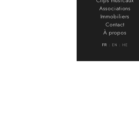
Clips musicaux
Associations
Immobiliers
Contact
À propos
FR
EN
HE
|
|